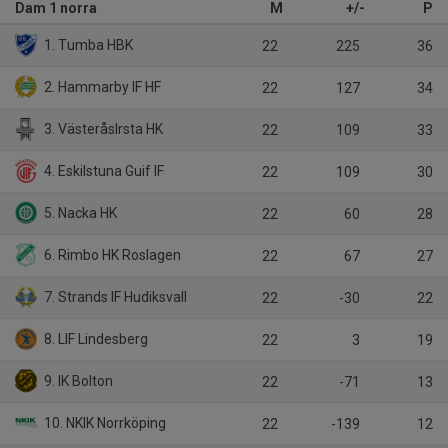
Dam 1 norra
M
+/-
P
1. Tumba HBK
22
225
36
2. Hammarby IF HF
22
127
34
3. VästeråsIrsta HK
22
109
33
4. Eskilstuna Guif IF
22
109
30
5. Nacka HK
22
60
28
6. Rimbo HK Roslagen
22
67
27
7. Strands IF Hudiksvall
22
-30
22
8. LIF Lindesberg
22
3
19
9. IK Bolton
22
-71
13
10. NKIK Norrköping
22
-139
12