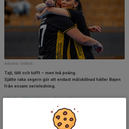
Arkivfoto: Grillbritt.
Tajt, tätt och tufft – men två poäng.
Sjätte raka segern gör att endast målskillnad håller Bajen
från ensam serieledning.
KÖP BILJETT MOT NKIK LÖ 7/3 HÄR!
Bajen börjar eftermiddagens match med boll men förvaltar inte
anfallet utan Nacka tillåts ställa om. Julia Lönnborg drar på sig
en tvåa och hemmalaget får spela i övertal. Detta drar man