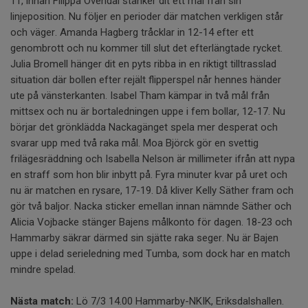
11, innan Filippa Ovendal stänker dit ett mål från sin
linjeposition. Nu följer en perioder där matchen verkligen står
och väger. Amanda Hagberg tråcklar in 12-14 efter ett
genombrott och nu kommer till slut det efterlängtade rycket.
Julia Bromell hänger dit en pyts ribba in en riktigt tilltrasslad
situation där bollen efter rejält flipperspel når hennes händer
ute på vänsterkanten. Isabel Tham kämpar in två mål från
mittsex och nu är bortaledningen uppe i fem bollar, 12-17. Nu
börjar det grönklädda Nackagänget spela mer desperat och
svarar upp med två raka mål. Moa Björck gör en svettig
frilägesräddning och Isabella Nelson är millimeter ifrån att nypa
en straff som hon blir inbytt på. Fyra minuter kvar på uret och
nu är matchen en rysare, 17-19. Då kliver Kelly Säther fram och
gör två baljor. Nacka sticker emellan innan nämnde Säther och
Alicia Vojbacke stänger Bajens målkonto för dagen. 18-23 och
Hammarby säkrar därmed sin sjätte raka seger. Nu är Bajen
uppe i delad serieledning med Tumba, som dock har en match
mindre spelad.
Nästa match:
Lö 7/3 14.00 Hammarby-NKIK, Eriksdalshallen.