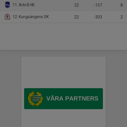
11. Arbrå HK
22
-157
8
12. Kungsängens SK
22
-303
2