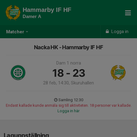
Hammarby IF HF
Damer A
Logga in
Matcher
Nacka HK - Hammarby IF HF
Dam 1 norra
18 - 23
28 feb, 14:30, Skuruhallen
Samling 12:30
Endast kallade kunde anmäla sig till aktiviteten. 18 personer var kallade.
Logga in här
Laguppställning