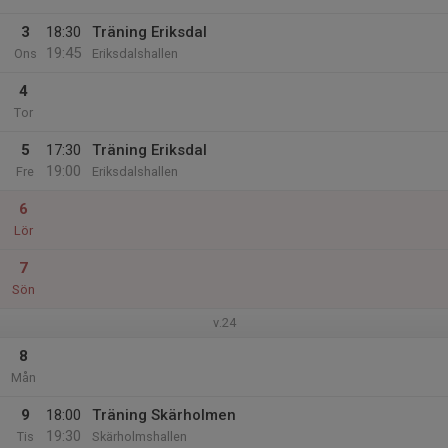
3
18:30
Träning Eriksdal
19:45
Ons
Eriksdalshallen
4
Tor
5
17:30
Träning Eriksdal
19:00
Fre
Eriksdalshallen
6
Lör
7
Sön
v.24
8
Mån
9
18:00
Träning Skärholmen
19:30
Tis
Skärholmshallen