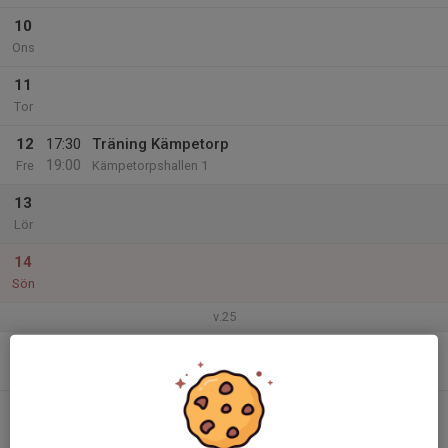
10
Ons
11
Tor
12
17:30
Träning Kämpetorp
19:00
Fre
Kämpetorpshallen 1
13
Lör
14
Sön
v.25
15
Mån
16
18:00
Träning Skärholmen
19:30
Tis
Skärholmshallen