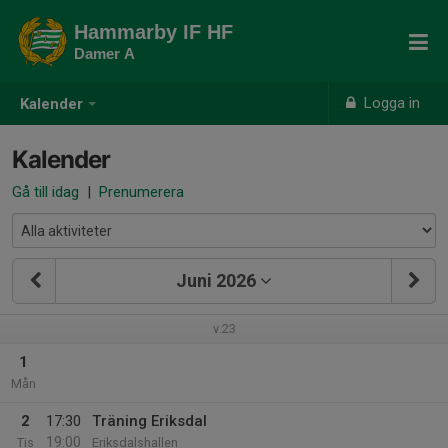
Hammarby IF HF
Damer A
Logga in
Kalender
Kalender
Gå till idag
|
Prenumerera
Juni 2026
v.23
1
Mån
2
17:30
Träning Eriksdal
19:00
Tis
Eriksdalshallen