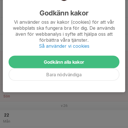
19:30
Spelarmöte
Godkänn kakor
19:45
Skärholmen
Vi använder oss av kakor (cookies) för att vår
17
18:30
Säsongsavslutning
webbplats ska fungera bra för dig. De används
19:45
Ons
Mer info kommer
även för webbanalys i syfte att hjälpa oss att
18
förbättra våra tjänster.
Så använder vi cookies
Tor
19
Godkänn alla kakor
Fre
20
Bara nödvändiga
Lör
21
Sön
v.26
22
Mån