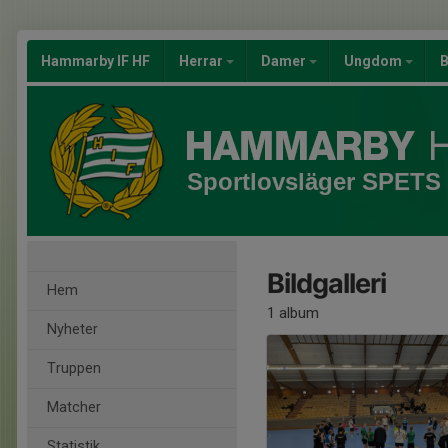
Hammarby IF HF
Herrar
Damer
Ungdom
B
Sportlovsläger SPETS
Bildgalleri
Hem
1 album
Nyheter
Truppen
Matcher
Statistik