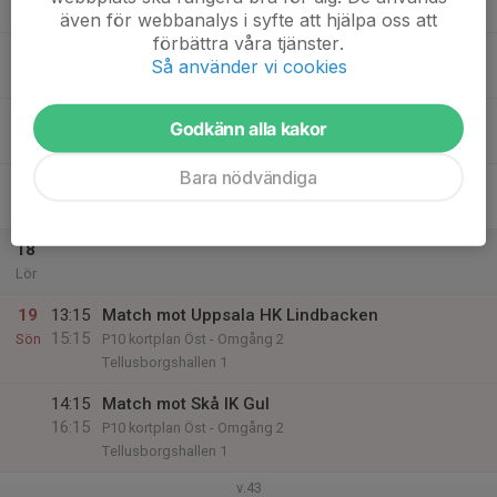
Tis
även för webbanalys i syfte att hjälpa oss att
förbättra våra tjänster.
15
18:30
Lagaktivitet
Så använder vi cookies
20:30
Ons
Eriksdalshallen
16
Godkänn alla kakor
Tor
Bara nödvändiga
17
Fre
18
Lör
19
13:15
Match mot Uppsala HK Lindbacken
15:15
Sön
P10 kortplan Öst - Omgång 2
Tellusborgshallen 1
14:15
Match mot Skå IK Gul
16:15
P10 kortplan Öst - Omgång 2
Tellusborgshallen 1
v.43