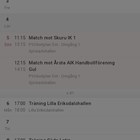
3
Fre
4
Lör
5
11:15
Match mot Skuru IK 1
13:15
Sön
P10 kortplan Öst - Omgång 1
Sjöstadshallen
12:15
Match mot Årsta AIK Handbollförening
14:15
Gul
P10 kortplan Öst - Omgång 1
Sjöstadshallen
v.41
6
17:00
Träning Lilla Eriksdalshallen
18:00
Mån
Lilla Eriksdalshallen
7
Tis