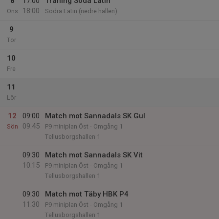
8
17:00
Träning Söda Latin
18:00
Ons
Södra Latin (nedre hallen)
9
Tor
10
Fre
11
Lör
12
09:00
Match mot Sannadals SK Gul
09:45
Sön
P9 miniplan Öst - Omgång 1
Tellusborgshallen 1
09:30
Match mot Sannadals SK Vit
10:15
P9 miniplan Öst - Omgång 1
Tellusborgshallen 1
09:30
Match mot Täby HBK P4
11:30
P9 miniplan Öst - Omgång 1
Tellusborgshallen 1