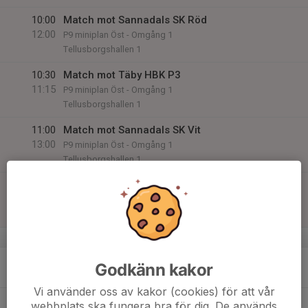
10:00
Match mot Sannadals SK Röd
12:00
P9 miniplan Öst - Omgång 1
Tellusborgshallen 1
10:30
Match mot Täby HBK P3
11:15
P9 miniplan Öst - Omgång 1
Tellusborgshallen 1
11:00
Match mot Sannadals SK Vit
13:00
P9 miniplan Öst - Omgång 1
Tellusborgshallen 1
11:30
Match mot Täby HBK P4
12:15
P9 miniplan Öst - Omgång 1
Tellusborgshallen 1
v.42
13
17:00
Träning Lilla Eriksdalshallen
Godkänn kakor
18:00
Mån
Lilla Eriksdalshallen
Vi använder oss av kakor (cookies) för att vår
14
webbplats ska fungera bra för dig. De används