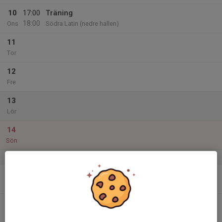
10
17:00
Träning
18:00
Ons
Södra Latin (nedre hallen)
11
Tor
12
Fre
13
Lör
14
Sön
v.16
15
Mån
16
17:00
Träning
18:00
Tis
Liljeholmen 3