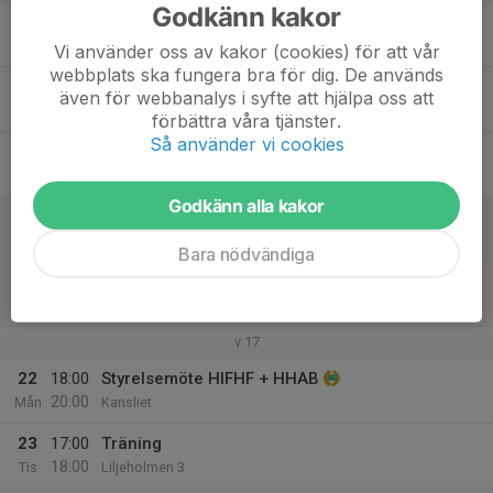
Godkänn kakor
17
17:00
Träning
18:00
Ons
Södra Latin (nedre hallen)
Vi använder oss av kakor (cookies) för att vår
webbplats ska fungera bra för dig. De används
18
även för webbanalys i syfte att hjälpa oss att
Tor
förbättra våra tjänster.
Så använder vi cookies
19
Fre
Godkänn alla kakor
20
Lör
Bara nödvändiga
21
Sön
v.17
22
18:00
Styrelsemöte HIFHF + HHAB
20:00
Mån
Kansliet
23
17:00
Träning
18:00
Tis
Liljeholmen 3