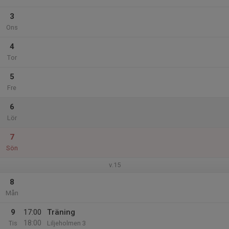
3
Ons
4
Tor
5
Fre
6
Lör
7
Sön
v.15
8
Mån
9
17:00
Träning
18:00
Tis
Liljeholmen 3