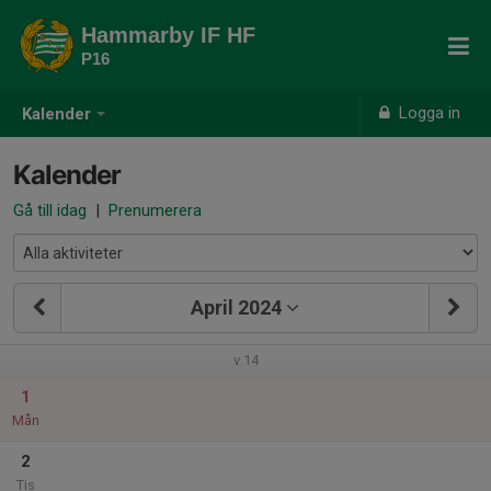
Hammarby IF HF
P16
Logga in
Kalender
Kalender
Gå till idag
|
Prenumerera
April 2024
v.14
1
Mån
2
Tis