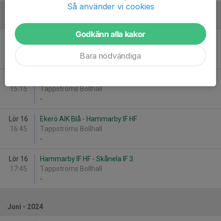
Så använder vi cookies
Mars - 2024
Godkänn alla kakor
Sön 10
Huddinge HK P8 Blå - Hammarby IF HF
09:00
Huddingehallen
Bara nödvändiga
-
Lör 16
Hammarby IF HF - Spånga HK Vby 2
15:15
Tappströms Bollhall
-
Lör 16
Ekerö AIK Blå - Hammarby IF HF
16:45
Tappströms Bollhall
-
Lör 16
Hammarby IF HF - Skånela IF 3
17:45
Tappströms Bollhall
-
Juni - 2024