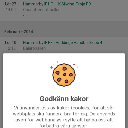
Lör 27
Hammarby IF HF - HK Silwing-Troja P9
14:00
Charlottendalshallen
-
Februari - 2024
Lör 10
Hammarby IF HF - Huddinge Handbollklubb 4
12:15
Dalaröhallen
-
Lör 10
Dalarö SK 1 - Hammarby IF HF
13:45
Dalaröhallen
-
Lör 10
Hammarby IF HF - HK Silwing-Troja P9
14:45
Dalaröhallen
Godkänn kakor
-
Vi använder oss av kakor (cookies) för att vår
Lör 10
Hammarby IF HF - Hammarby IF HF Pojk 2
webbplats ska fungera bra för dig. De används
15:30
Viksjö Sporthall
även för webbanalys i syfte att hjälpa oss att
-
förbättra våra tjänster.