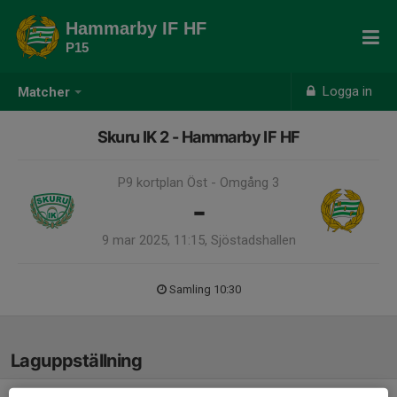
Hammarby IF HF
P15
Logga in
Matcher
Skuru IK 2 - Hammarby IF HF
P9 kortplan Öst - Omgång 3
-
9 mar 2025, 11:15, Sjöstadshallen
Samling 10:30
Laguppställning