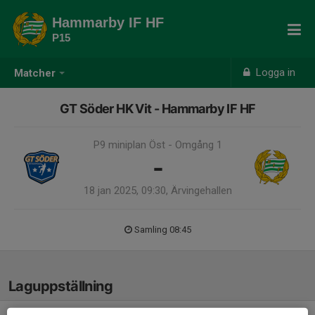
Hammarby IF HF
P15
Logga in
Matcher
GT Söder HK Vit - Hammarby IF HF
P9 miniplan Öst - Omgång 1
-
18 jan 2025, 09:30, Ärvingehallen
Samling 08:45
Laguppställning