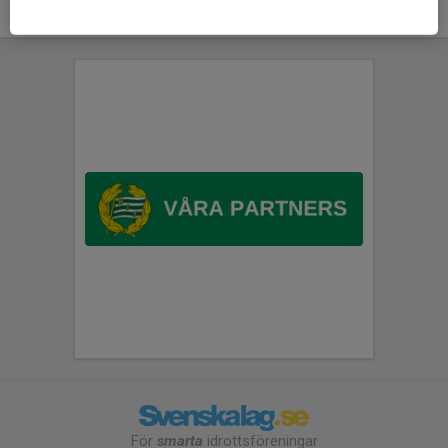
För
smarta
idrottsföreningar