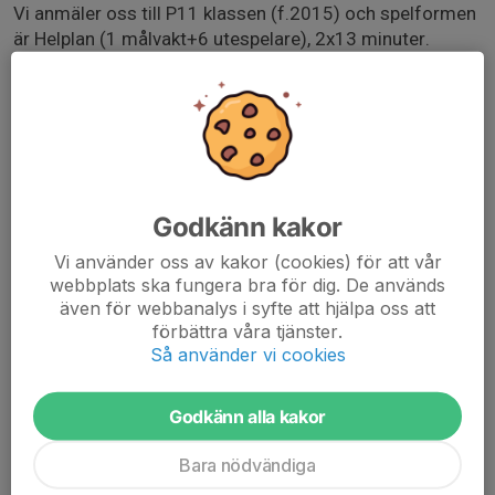
Vi anmäler oss till P11 klassen (f.2015) och spelformen
är Helplan (1 målvakt+6 utespelare), 2x13 minuter.
OBS
Vi anmäler antal lag efter hur många pojkar som är
intresserade så observera att svara innan sista
anmälningsdatum.
mvh
Godkänn kakor
Vi använder oss av kakor (cookies) för att vår
Lagledningen
webbplats ska fungera bra för dig. De används
även för webbanalys i syfte att hjälpa oss att
förbättra våra tjänster.
Endast kallade kan anmäla sig till aktiviteten. 23 personer är
Så använder vi cookies
kallade.
Logga in här
Godkänn alla kakor
Bara nödvändiga