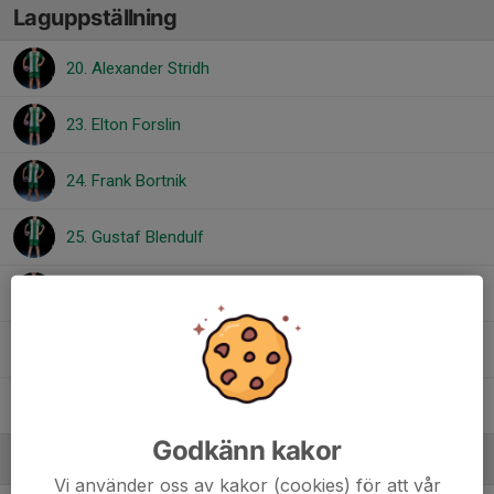
Laguppställning
20. Alexander Stridh
23. Elton Forslin
24. Frank Bortnik
25. Gustaf Blendulf
27. Linus Berglund
28. Albert Gunnarsson
39. Vilmer Dennerlöv
Godkänn kakor
Ledare
Vi använder oss av kakor (cookies) för att vår