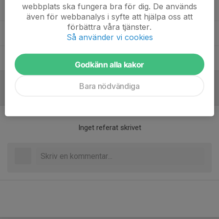
webbplats ska fungera bra för dig. De används
Amanda Berglund
Försäljningsansvarig
även för webbanalys i syfte att hjälpa oss att
förbättra våra tjänster.
Helena Stridh
Lagledare
Så använder vi cookies
Joakim Blendulf
Kassör
Godkänn alla kakor
Bara nödvändiga
Referat
Inget referat skrivet