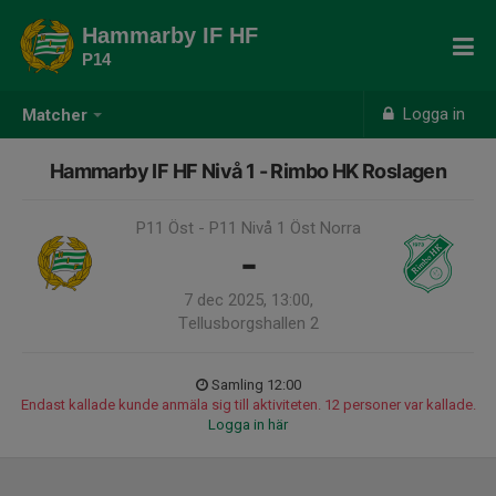
Hammarby IF HF
P14
Logga in
Matcher
Hammarby IF HF Nivå 1 - Rimbo HK Roslagen
P11 Öst - P11 Nivå 1 Öst Norra
-
7 dec 2025, 13:00,
Tellusborgshallen 2
Samling 12:00
Endast kallade kunde anmäla sig till aktiviteten. 12 personer var kallade.
Logga in här