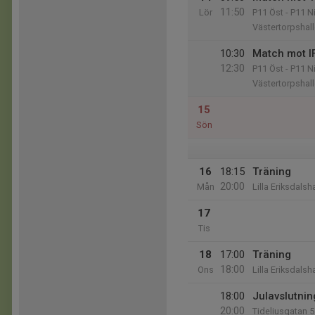
11:50
Lör
P11 Öst - P11 N
Västertorpshal
10:30
Match mot I
12:30
P11 Öst - P11 N
Västertorpshal
15
Sön
16
18:15
Träning
20:00
Mån
Lilla Eriksdalsh
17
Tis
18
17:00
Träning
18:00
Ons
Lilla Eriksdalsh
18:00
Julavslutnin
20:00
Tideliusgatan 