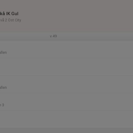
kå IK Gul
vå 2 Öst City
v.49
allen
allen
n 3