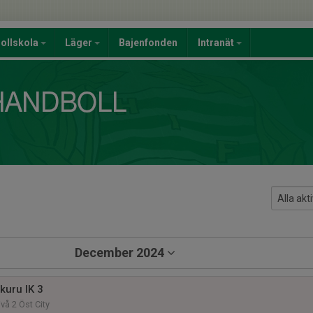
ollskola
Läger
Bajenfonden
Intranät
December 2024
kuru IK 3
vå 2 Öst City