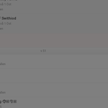
ivå 1 Öst
len
F Swithiod
ivå 1 Öst
len
v.51
allen
allen
g 🤶🏼🎅🏼
55