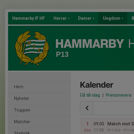
Hammarby IF HF
Herrar
Damer
Ungdom
B
P13
Kalender
Hem
Gå till idag
|
Prenumerera
Nyheter
Truppen
Matcher
1
09:00
Match mot S
11:00
Sön
P11 Öst - P11 Ni
Statistik