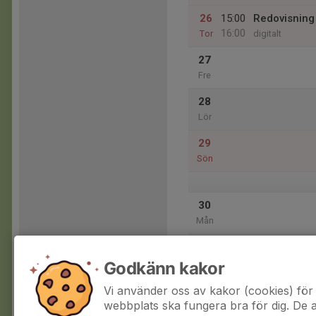
26
15:00
Redovisning 
16:00
Tor
digitalt
27
Fre
28
Lör
29
Sön
30
Mån
31
Tis
Godkänn kakor
Vi använder oss av kakor (cookies) för 
webbplats ska fungera bra för dig. De