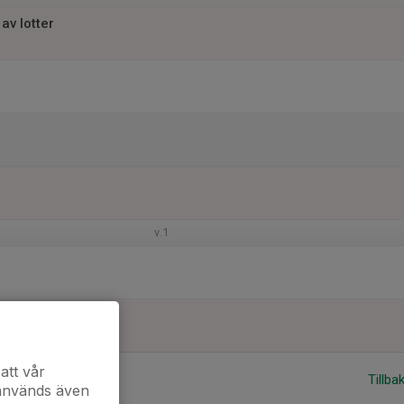
av lotter
v.1
att vår
Tillba
 används även