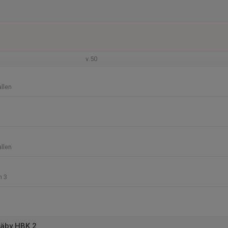
v.50
allen
allen
n 3
äby HBK 2