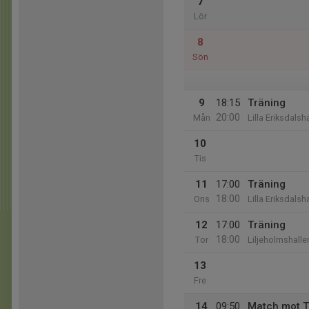
7
Lör
8
Sön
9
18:15
Träning
20:00
Mån
Lilla Eriksdalsh
10
Tis
11
17:00
Träning
18:00
Ons
Lilla Eriksdalsh
12
17:00
Träning
18:00
Tor
Liljeholmshalle
13
Fre
14
09:50
Match mot T