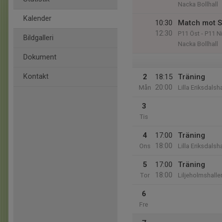
Nacka Bollhall
Kalender
10:30
Match mot S
12:30
P11 Öst - P11 Ni
Bildgalleri
Nacka Bollhall
Dokument
Kontakt
2
18:15
Träning
20:00
Mån
Lilla Eriksdalsh
3
Tis
4
17:00
Träning
18:00
Ons
Lilla Eriksdalsh
5
17:00
Träning
18:00
Tor
Liljeholmshalle
6
Fre