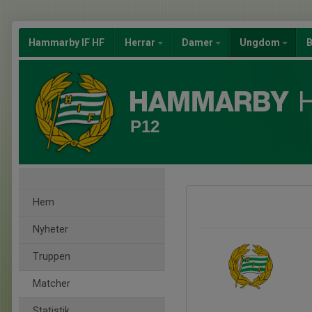
Hammarby IF HF
Herrar
Damer
Ungdom
B
P12
Hem
Nyheter
Truppen
Matcher
Statistik