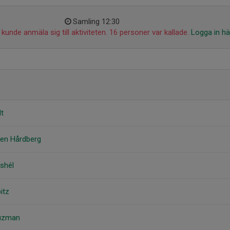
Samling 12:30
kunde anmäla sig till aktiviteten. 16 personer var kallade.
Logga in hä
dt
ren Hårdberg
oshél
itz
Guzman