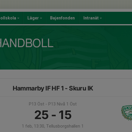
ollskola
Läger
Bajenfonden
Intranät
Hammarby IF HF 1 - Skuru IK
P13 Öst - P13 Nivå 1 Öst
25 - 15
1 feb, 13:30, Tellusborgshallen 1