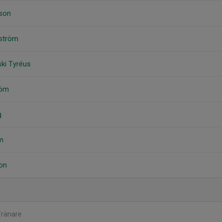
sson
nström
ski Tyréus
röm
g
m
son
Tränare