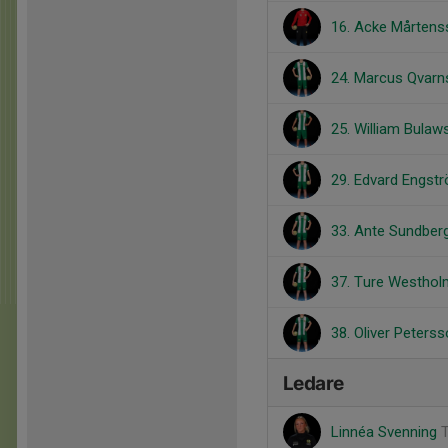
16. Acke Mårten
24. Marcus Qvar
25. William Bulaw
29. Edvard Engst
33. Ante Sundber
37. Ture Westhol
38. Oliver Peters
Ledare
Linnéa Svenning