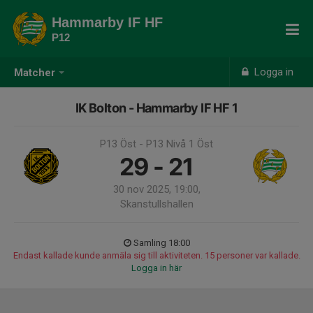
Hammarby IF HF
P12
Logga in
Matcher
IK Bolton - Hammarby IF HF 1
P13 Öst - P13 Nivå 1 Öst
29 - 21
30 nov 2025, 19:00,
Skanstullshallen
Samling 18:00
Endast kallade kunde anmäla sig till aktiviteten. 15 personer var kallade.
Logga in här