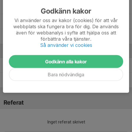
29. Edvard Engström
Godkänn kakor
Vi använder oss av kakor (cookies) för att vår
33. Ante Sundberg
webbplats ska fungera bra för dig. De används
även för webbanalys i syfte att hjälpa oss att
37. Ture Westholm
förbättra våra tjänster.
Så använder vi cookies
Ledare
Godkänn alla kakor
Linnéa Svenning
Tränare
Bara nödvändiga
Valter Jarborg Brenner
Huvudtränare
Referat
Inget referat skrivet