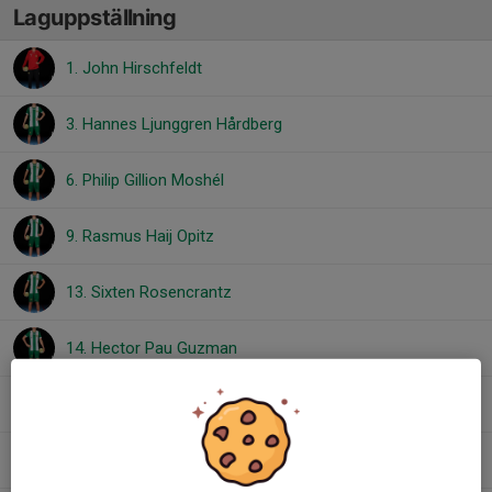
Laguppställning
1. John Hirschfeldt
3. Hannes Ljunggren Hårdberg
6. Philip Gillion Moshél
9. Rasmus Haij Opitz
13. Sixten Rosencrantz
14. Hector Pau Guzman
24. Marcus Qvarnström
25. William Bulawski Tyréus