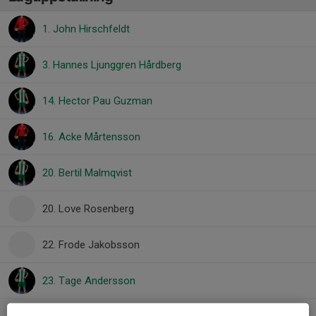
1. John Hirschfeldt
3. Hannes Ljunggren Hårdberg
14. Hector Pau Guzman
16. Acke Mårtensson
20. Bertil Malmqvist
20. Love Rosenberg
22. Frode Jakobsson
23. Tage Andersson