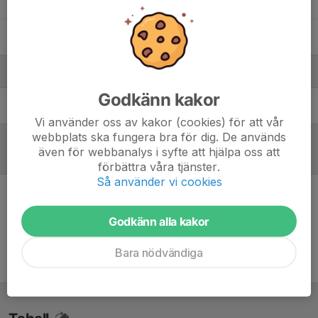
33. Ante Sundberg
37. Ture Westholm
Ledare
Godkänn kakor
Cesar Wikström
Tränare
Vi använder oss av kakor (cookies) för att vår
webbplats ska fungera bra för dig. De används
även för webbanalys i syfte att hjälpa oss att
Referat
förbättra våra tjänster.
Så använder vi cookies
Inget referat skrivet
Godkänn alla kakor
Bara nödvändiga