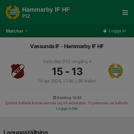
Hammarby IF HF
P12
Logga in
Matcher
Vassunda IF - Hammarby IF HF
Östbollen P12 omgång 4
15 - 13
14 apr 2024, 17:40, LSK-hallen
Samling 16:55
Endast kallade kunde anmäla sig till aktiviteten. 13 personer var kallade.
Logga in här
Laguppställning