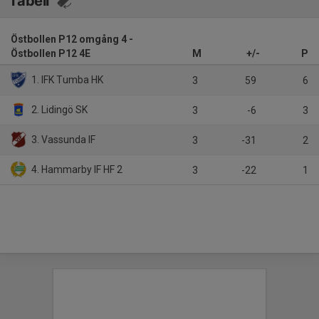
Tabell
Östbollen P12 omgång 4 -
Östbollen P12 4E
M
+/-
P
1. IFK Tumba HK
3
59
6
2. Lidingö SK
3
-6
3
3. Vassunda IF
3
-31
2
4. Hammarby IF HF 2
3
-22
1