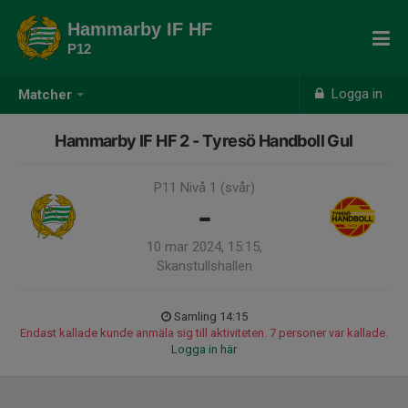
Hammarby IF HF
P12
Logga in
Matcher
Hammarby IF HF 2 - Tyresö Handboll Gul
P11 Nivå 1 (svår)
-
10 mar 2024, 15:15,
Skanstullshallen
Samling 14:15
Endast kallade kunde anmäla sig till aktiviteten. 7 personer var kallade.
Logga in här