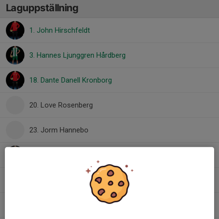
Laguppställning
1. John Hirschfeldt
3. Hannes Ljunggren Hårdberg
18. Dante Danell Kronborg
20. Love Rosenberg
23. Jorm Hannebo
23. Tage Andersson
25. William Bulawski Tyréus
28. Valter Harr