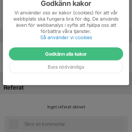
Godkänn kakor
28. William Björk Carleborg
Vi använder oss av kakor (cookies) för att vår
webbplats ska fungera bra för dig. De används
Evert Kivistik
även för webbanalys i syfte att hjälpa oss att
förbättra våra tjänster.
Ledare
Så använder vi cookies
Inez Malmqvist
Tränare
Godkänn alla kakor
Ruben Mehra
Tränare
Bara nödvändiga
Referat
Inget referat skrivet