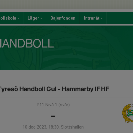
ollskola
Läger
Bajenfonden
Intranät
Tyresö Handboll Gul - Hammarby IF HF
P11 Nivå 1 (svår)
-
10 dec 2023, 18:30, Slottshallen