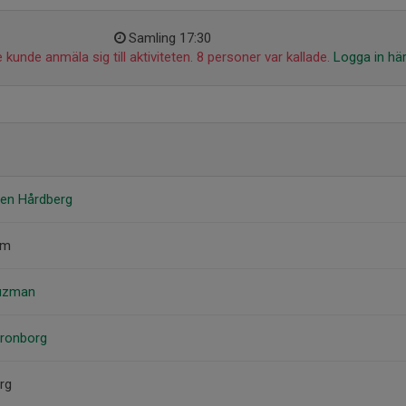
Samling 17:30
 kunde anmäla sig till aktiviteten. 8 personer var kallade.
Logga in hä
ren Hårdberg
öm
Guzman
Kronborg
rg