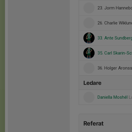
23. Jorm Hanneb
26. Charlie Wiklun
33. Ante Sundber
35. Carl Skarin-S
36. Holger Arons
Ledare
Daniella Moshél
L
Referat