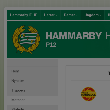
Hammarby IF HF
Herrar
Damer
Ungdom
B
P12
Hem
Nyheter
Truppen
Matcher
Statistik