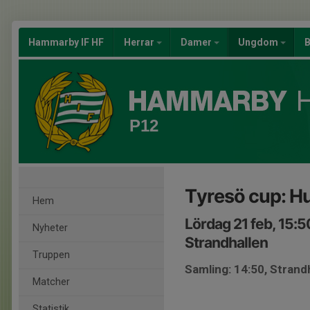
Hammarby IF HF
Herrar
Damer
Ungdom
B
P12
Tyresö cup: H
Hem
Lördag 21 feb, 15:
Nyheter
Strandhallen
Truppen
Samling: 14:50, Strand
Matcher
Statistik