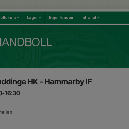
ollskola
Läger
Bajenfonden
Intranät
uddinge HK - Hammarby IF
50-16:30
hallen