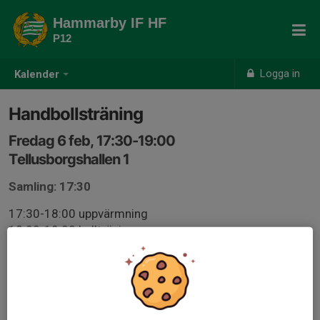
Hammarby IF HF
P12
Logga in
Kalender
Handbollsträning
Fredag 6 feb, 17:30-19:00
Tellusborgshallen 1
Samling: 17:30
17:30-18:00 uppvärmning
18:00-19:00 hallträning