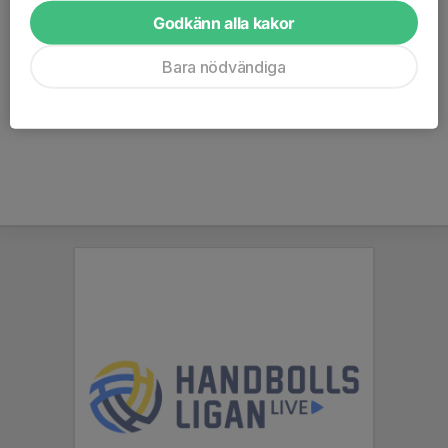
inkommer i efterhand behöver vara inskannade i PDF-
Godkänn alla kakor
format eller skickade per post och vara oss tillhanda
inom 4 dagar efter fotograferingstillfället. Övriga
Bara nödvändiga
beställningar hänvisar vi till köp i vår webbshop.
Beställningsblankett Höst 2024 - ifyllningsbar.pdf