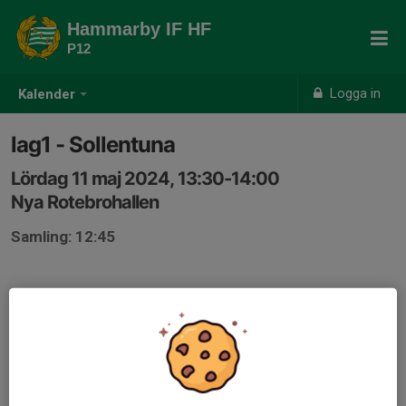
Hammarby IF HF
P12
Logga in
Kalender
lag1 - Sollentuna
Lördag 11 maj 2024, 13:30-14:00
Nya Rotebrohallen
Samling: 12:45