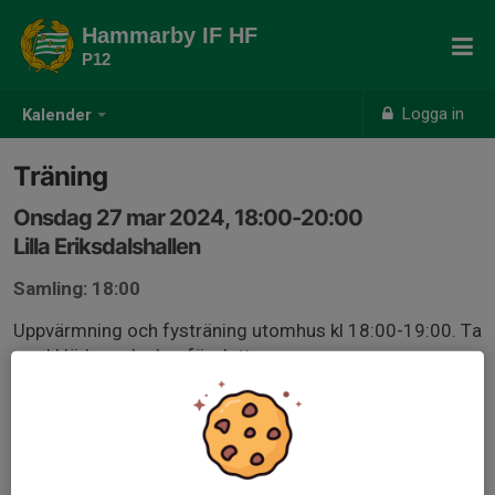
Hammarby IF HF
P12
Logga in
Kalender
Träning
Onsdag 27 mar 2024, 18:00-20:00
Lilla Eriksdalshallen
Samling: 18:00
Uppvärmning och fysträning utomhus kl 18:00-19:00. Ta
med kläder och skor för detta.
Halltid kl 19:00-20:00.