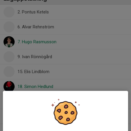
2. Pontus Ketels
6. Alvar Rehnström
7. Hugo Rasmusson
9. Ivan Rönnögård
15. Elis Lindblom
18. Simon Hedlund
19. Casper Höök
29. Oscar Westblad