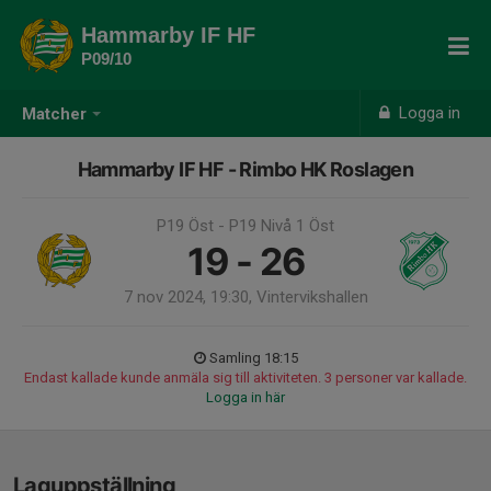
Hammarby IF HF
P09/10
Logga in
Matcher
Hammarby IF HF - Rimbo HK Roslagen
P19 Öst - P19 Nivå 1 Öst
19 - 26
7 nov 2024, 19:30, Vintervikshallen
Samling 18:15
Endast kallade kunde anmäla sig till aktiviteten. 3 personer var kallade.
Logga in här
Laguppställning