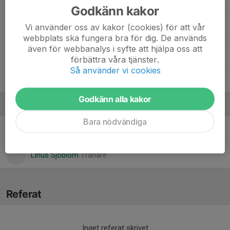
30. Simon Åkerlund
Godkänn kakor
Vi använder oss av kakor (cookies) för att vår
35. Emmet Broman
webbplats ska fungera bra för dig. De används
även för webbanalys i syfte att hjälpa oss att
38. Carl Ahldén
förbättra våra tjänster.
Så använder vi cookies
Astor Wintzell
Godkänn alla kakor
Ledare
Bara nödvändiga
Fanny Eriksson
Tränare
Linus Sjöblom
Tränare
Referat
Inget referat skrivet