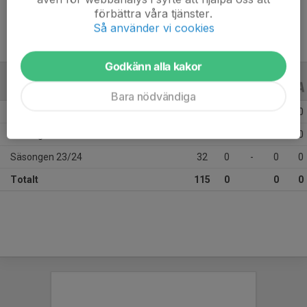
förbättra våra tjänster.
Så använder vi cookies
Godkänn alla kakor
ALLA SERIER
ALLA ÅR
Bara nödvändiga
Säsongen 25/26
47
0
-
0
0
Säsongen 24/25
36
0
-
0
0
Säsongen 23/24
32
0
-
0
0
Totalt
115
0
0
0