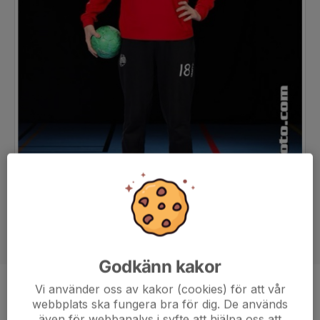
Godkänn kakor
Vi använder oss av kakor (cookies) för att vår
Position
Målvakt
webbplats ska fungera bra för dig. De används
Ålder
16 år
även för webbanalys i syfte att hjälpa oss att