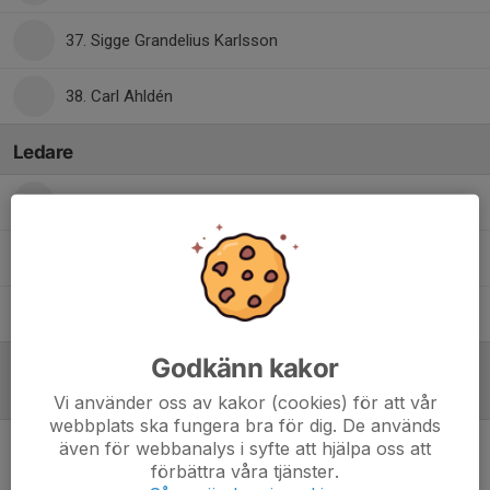
37. Sigge Grandelius Karlsson
38. Carl Ahldén
Ledare
Albin Olsson
Tränare
Jacob Karlsson
Huvudtränare
Sandra Lundin
Hjälptränare
Godkänn kakor
Referat
Vi använder oss av kakor (cookies) för att vår
webbplats ska fungera bra för dig. De används
även för webbanalys i syfte att hjälpa oss att
Inget referat skrivet
förbättra våra tjänster.