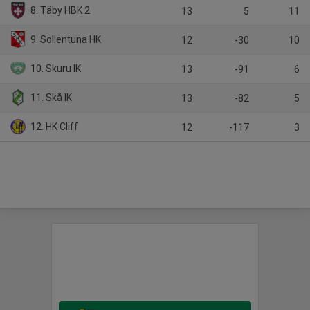
8. Täby HBK 2
13
5
11
9. Sollentuna HK
12
-30
10
10. Skuru IK
13
-91
6
11. Skå IK
13
-82
5
12. HK Cliff
12
-117
3