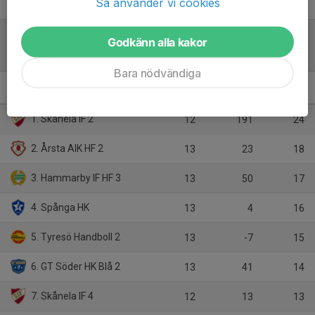
Så använder vi cookies
Godkänn alla kakor
Tabell
Bara nödvändiga
P16 Nivå 2 (medel)
M
+/-
P
1. Skånela IF 2
12
191
24
2. Årsta AIK HF 2
13
23
18
3. Hammarby IF HF 3
13
50
17
4. Spånga HK
13
4
16
5. Tyresö Handboll 2
13
-7
15
6. GT Söder HK Blå 2
13
41
14
7. Skånela IF 4
12
13
13