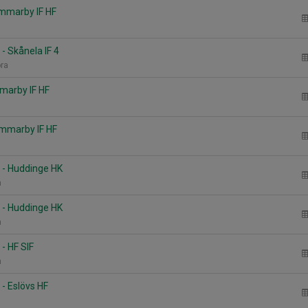
mmarby IF HF
- Skånela IF 4
ora
marby IF HF
ammarby IF HF
 - Huddinge HK
n
 - Huddinge HK
n
- HF SIF
n
- Eslövs HF