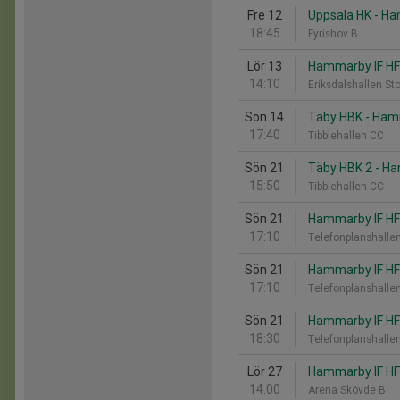
Fre 12
Uppsala HK - Ha
18:45
Fyrishov B
Lör 13
Hammarby IF HF 
14:10
Eriksdalshallen St
Sön 14
Täby HBK - Ham
17:40
Tibblehallen CC
Sön 21
Täby HBK 2 - H
15:50
Tibblehallen CC
Sön 21
Hammarby IF HF
17:10
Telefonplanshalle
Sön 21
Hammarby IF HF
17:10
Telefonplanshalle
Sön 21
Hammarby IF HF 
18:30
Telefonplanshalle
Lör 27
Hammarby IF HF 
14:00
Arena Skövde B