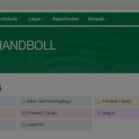
ollskola
Läger
Bajenfonden
Intranät
4
Bäst i Öst P16 Omgång 2
P16 Nivå 1 (svår)
P19 Nivå 1 (svår)
Steg 3
USM P16