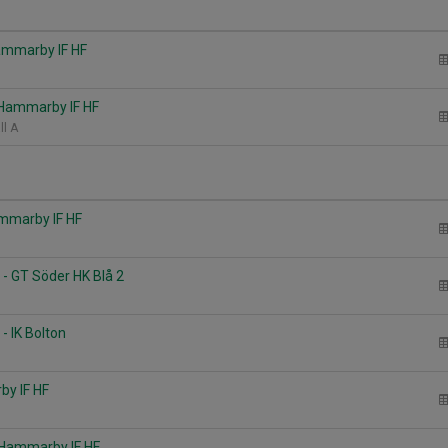
ammarby IF HF
 Hammarby IF HF
ll A
mmarby IF HF
- GT Söder HK Blå 2
- IK Bolton
by IF HF
- Hammarby IF HF