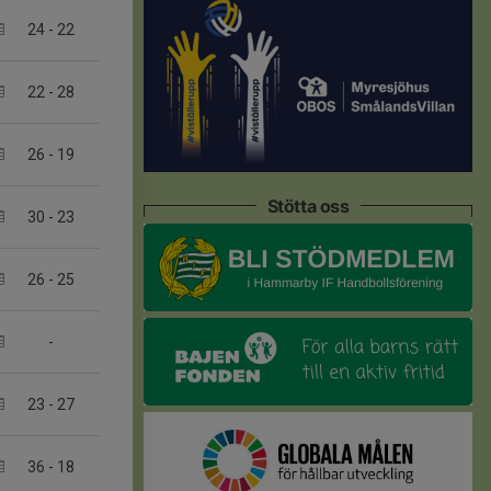
24
-
22
22
-
28
26
-
19
Stötta oss
30
-
23
26
-
25
-
23
-
27
36
-
18