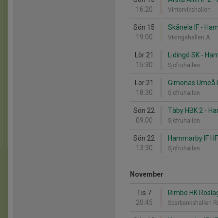
16:20
Vintervikshallen
Sön 15
Skånela IF - Ha
19:00
Vikingahallen A
Lör 21
Lidingö SK - Ha
15:30
Sjöfruhallen
Lör 21
Gimonäs Umeå I
18:30
Sjöfruhallen
Sön 22
Täby HBK 2 - H
09:00
Sjöfruhallen
Sön 22
Hammarby IF HF 
13:30
Sjöfruhallen
November
Tis 7
Rimbo HK Rosla
20:45
Sparbankshallen 