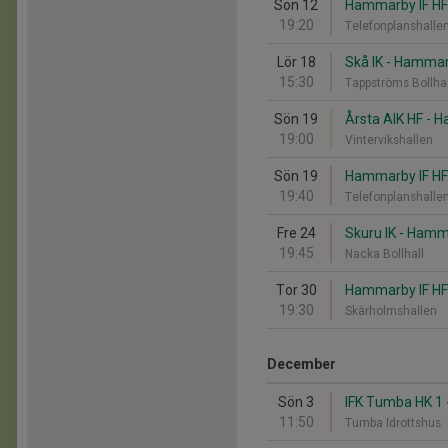
Sön 12
Hammarby IF HF 
19:20
Telefonplanshalle
Lör 18
Skå IK - Hammar
15:30
Tappströms Bollha
Sön 19
Årsta AIK HF - 
19:00
Vintervikshallen
Sön 19
Hammarby IF HF 
19:40
Telefonplanshalle
Fre 24
Skuru IK - Hamm
19:45
Nacka Bollhall
Tor 30
Hammarby IF HF 
19:30
Skärholmshallen
December
Sön 3
IFK Tumba HK 1 
11:50
Tumba Idrottshus