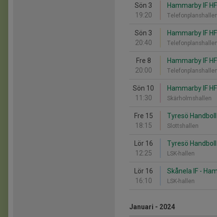
Sön 3
Hammarby IF HF 
19:20
Telefonplanshalle
Sön 3
Hammarby IF HF 
20:40
Telefonplanshalle
Fre 8
Hammarby IF HF
20:00
Telefonplanshalle
Sön 10
Hammarby IF HF 
11:30
Skärholmshallen
Fre 15
Tyresö Handboll
18:15
Slottshallen
Lör 16
Tyresö Handboll
12:25
LSK-hallen
Lör 16
Skånela IF - Ha
16:10
LSK-hallen
Januari - 2024