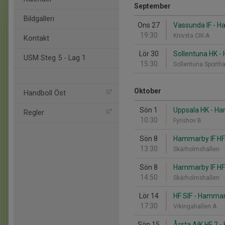
September
Bildgalleri
Ons 27
Vassunda IF - H
19:30
Knivsta CIK-A
Kontakt
Lör 30
Sollentuna HK -
USM Steg 5 - Lag 1
15:30
Sollentuna Sportha
Oktober
Handboll Öst
Sön 1
Uppsala HK - Ha
Regler
10:30
Fyrishov B
Sön 8
Hammarby IF HF 
13:30
Skärholmshallen
Sön 8
Hammarby IF HF 
14:50
Skärholmshallen
Lör 14
HF SIF - Hammar
17:30
Vikingahallen A
Sön 15
Årsta AIK HF 2 