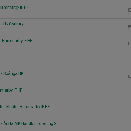
- Hammarby IF HF
- HK Country
 - Hammarby IF HF
 - Spånga HK
n
mmarby IF HF
ollklubb - Hammarby IF HF
- Årsta AIK Handbollförening 2
n