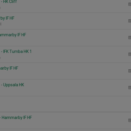
- HK Cliff
n
by IF HF
ll
Hammarby IF HF
- IFK Tumba HK 1
n
arby IF HF
- Uppsala HK
- Hammarby IF HF