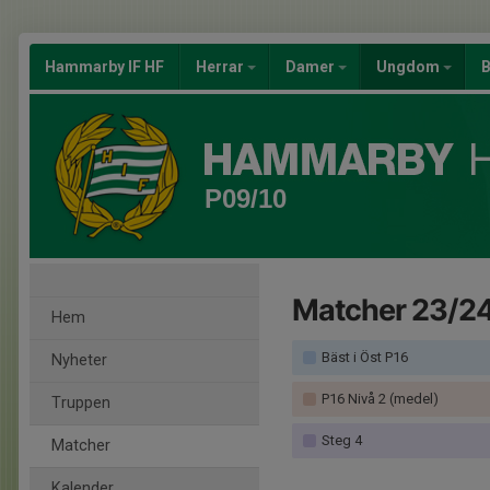
Hammarby IF HF
Herrar
Damer
Ungdom
B
P09/10
Matcher 23/2
Hem
Bäst i Öst P16
Nyheter
P16 Nivå 2 (medel)
Truppen
Steg 4
Matcher
Kalender