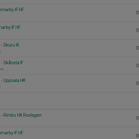
mmarby IF HF
marby IF HF
- Skuru IK
n
- Skånela IF
ora
- Uppsala HK
n
 - Rimbo HK Roslagen
mmarby IF HF