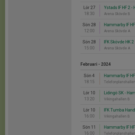
Lör 27
Ystads IF HF 2 
18:30
Arena Skövde B
Sön 28
Hammarby IF HF 
12:00
Arena Skövde A
Sön 28
IFK Skövde HK 2
15:00
Arena Skövde A
Februari - 2024
Sön 4
Hammarby IF HF
18:15
Telefonplanshalle
Lör 10
Lidingö SK - Ha
13:20
Vikingahallen B
Lör 10
IFK Tumba Handb
16:00
Vikingahallen B
Sön 11
Hammarby IF HF 
16:00
Telefonplanshalle