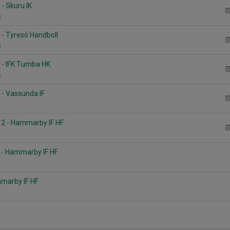
- Skuru IK
n
- Tyresö Handboll
n
 - IFK Tumba HK
n
- Vassunda IF
 2 - Hammarby IF HF
 - Hammarby IF HF
mmarby IF HF