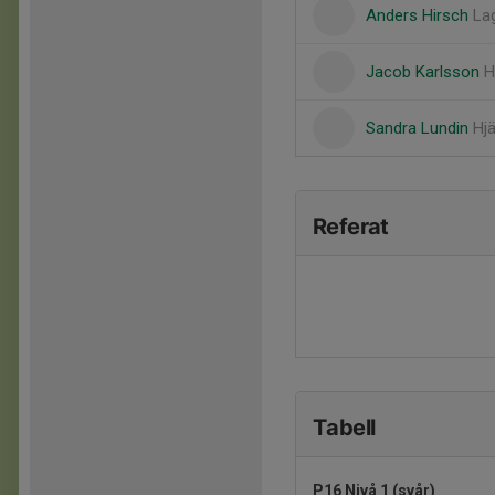
Anders Hirsch
Lag
Jacob Karlsson
H
Sandra Lundin
Hjä
Referat
Tabell
P16 Nivå 1 (svår)