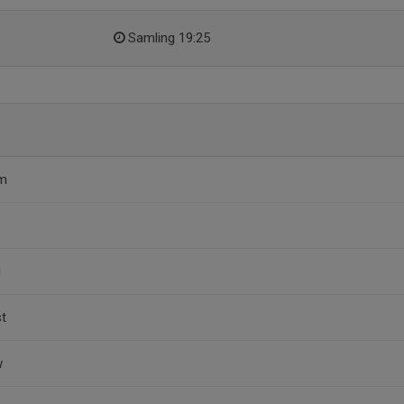
Samling 19:25
öm
d
st
w