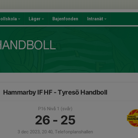
ollskola
Läger
Bajenfonden
Intranät
Hammarby IF HF - Tyresö Handboll
P16 Nivå 1 (svår)
26 - 25
3 dec 2023, 20:40, Telefonplanshallen