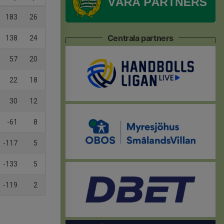
183
26
Centrala partners
138
24
57
20
22
18
30
12
-61
8
-117
5
-133
5
-119
2