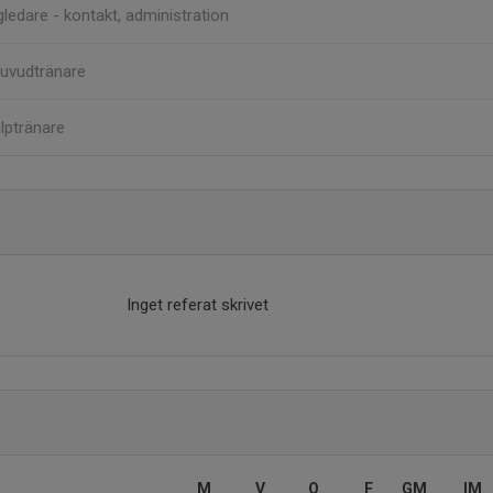
ledare - kontakt, administration
uvudtränare
lptränare
Inget referat skrivet
M
V
O
F
GM
IM