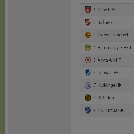
1. Täby HBK
2. Skånela IF
3. Tyresö Handboll
4. Hammarby IF HF 1
5. Årsta AIK HF
6. Uppsala HK
7. Huddinge HK
8. IK Bolton
9. IFK Tumba HK