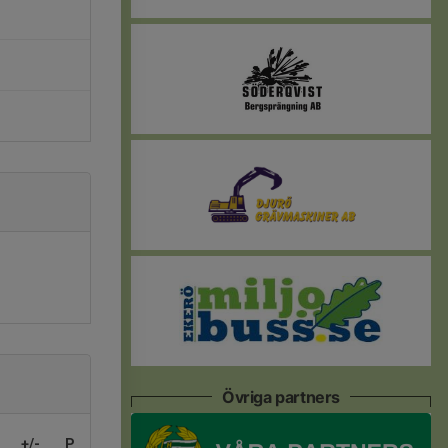
Övriga partners
+/-
P