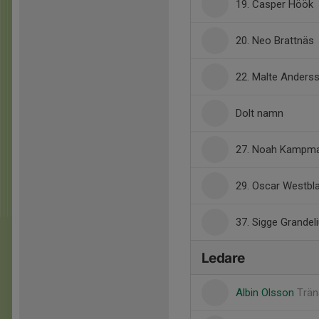
19. Casper Höök
20. Neo Brattnäs
22. Malte Anders
Dolt namn
27. Noah Kampm
29. Oscar Westbl
37. Sigge Grandel
Ledare
Albin Olsson
Trän