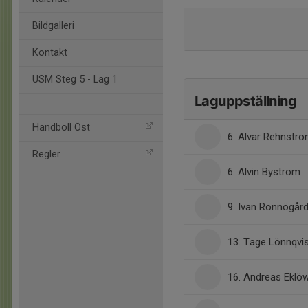
Bildgalleri
Kontakt
USM Steg 5 - Lag 1
Laguppställning
Handboll Öst
6. Alvar Rehnstr
Regler
6. Alvin Byström
9. Ivan Rönnögår
13. Tage Lönnqvi
16. Andreas Eklö