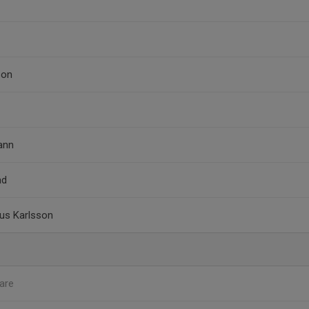
son
ann
ad
ius Karlsson
are