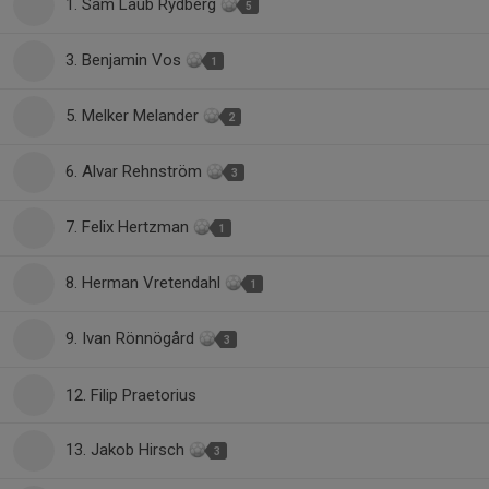
1. Sam Laub Rydberg
5
3. Benjamin Vos
1
5. Melker Melander
2
6. Alvar Rehnström
3
7. Felix Hertzman
1
8. Herman Vretendahl
1
9. Ivan Rönnögård
3
12. Filip Praetorius
13. Jakob Hirsch
3