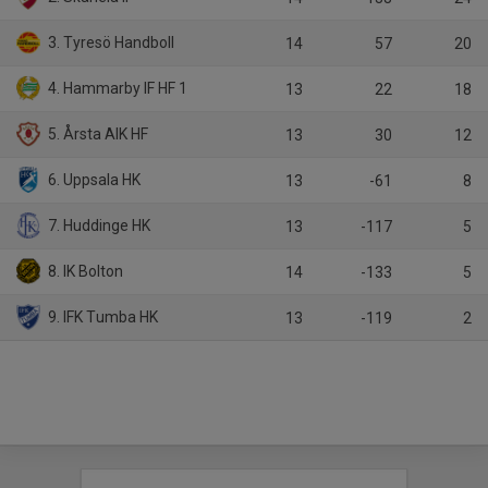
3. Tyresö Handboll
14
57
20
4. Hammarby IF HF 1
13
22
18
5. Årsta AIK HF
13
30
12
6. Uppsala HK
13
-61
8
7. Huddinge HK
13
-117
5
8. IK Bolton
14
-133
5
9. IFK Tumba HK
13
-119
2