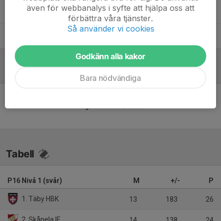
även för webbanalys i syfte att hjälpa oss att
Jacob Karlsson
Huvudtränare
förbättra våra tjänster.
Så använder vi cookies
Mike Granditsky
Målvaktstränare
Godkänn alla kakor
Referat
Bara nödvändiga
Inget referat skrivet
Tabell
P16 Nivå 1 (svår)
M
+/-
P
1. Täby HBK
13
183
26
2. Skånela IF
14
138
24