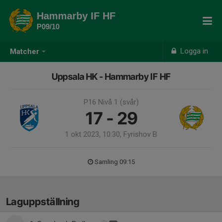
Hammarby IF HF
P09/10
Logga in
Matcher
Uppsala HK - Hammarby IF HF
P16 Nivå 1 (svår)
17 - 29
1 okt 2023, 10:30, Fyrishov B
Samling 09:15
Laguppställning