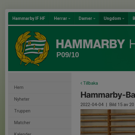
Hammarby IF HF
Herrar
Damer
Ungdom
B
P09/10
Tillbaka
Hem
Hammarby-Bank
Nyheter
2022-04-04
|
Bild
15
av 20
Truppen
Matcher
Kalender