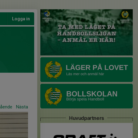
Logga in
gående
Nästa
Huvudpartners