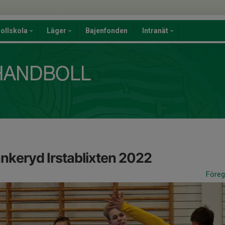
ollskola
Läger
Bajenfonden
Intranät
eryd Irstablixten 2022
Före