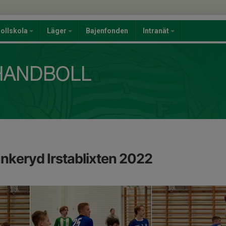
ollskola
Läger
Bajenfonden
Intranät
eryd Irstablixten 2022