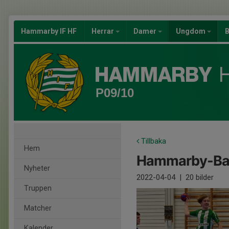
Hammarby IF HF
Herrar
Damer
Ungdom
B
P09/10
Tillbaka
Hem
Hammarby-Bank
Nyheter
2022-04-04
|
20 bilder
Truppen
Matcher
Kalender