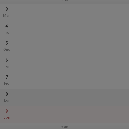
3
Mån
4
Tis
5
Ons
6
Tor
7
Fre
8
Lör
9
Sön
v.46