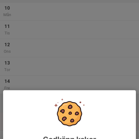
10
Mån
11
Tis
12
Ons
13
Tor
14
Fre
15
Lör
16
Sön
v.47