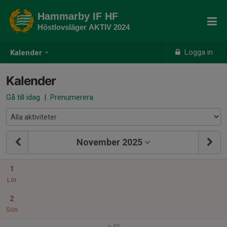
Hammarby IF HF
Höstlovsläger AKTIV 2024
Logga in
Kalender
Kalender
Gå till idag
|
Prenumerera
November 2025
1
Lör
2
Sön
v.45