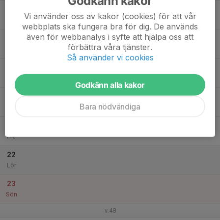
Godkänn kakor
17
Vi använder oss av kakor (cookies) för att vår
Mån
webbplats ska fungera bra för dig. De används
även för webbanalys i syfte att hjälpa oss att
18
förbättra våra tjänster.
Tis
Så använder vi cookies
19
Ons
Godkänn alla kakor
20
Bara nödvändiga
Tor
21
Fre
22
Lör
23
Sön
v.48