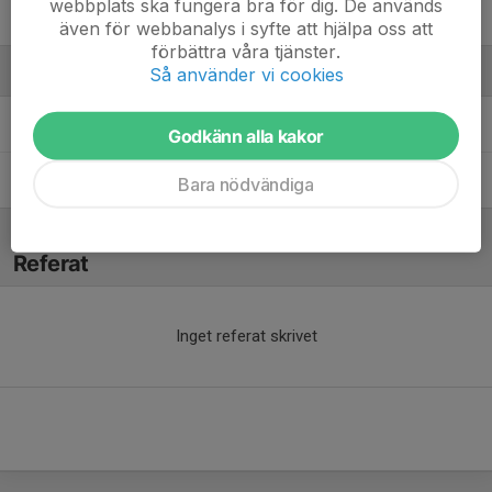
webbplats ska fungera bra för dig. De används
38. Astrid Källberg
även för webbanalys i syfte att hjälpa oss att
förbättra våra tjänster.
Ledare
Så använder vi cookies
Alicia Florjan
Tränare
Godkänn alla kakor
Vendela Gustafsson
Tränare
Bara nödvändiga
Referat
Inget referat skrivet