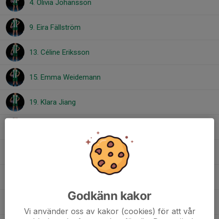
4. Olivia Johansson
9. Eira Fällström
13. Céline Eriksson
15. Emma Weidemann
19. Klara Jiang
21. Eva Ikonomidis
23. Adele Lagerquist
31. Noomi Westerlind
Godkänn kakor
34. Hedda Bagge
Vi använder oss av kakor (cookies) för att vår