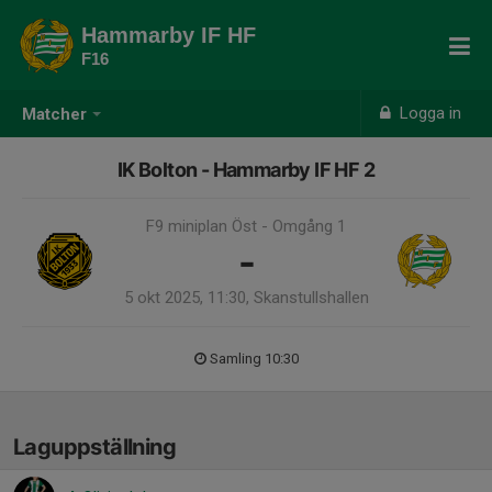
Hammarby IF HF
F16
Logga in
Matcher
IK Bolton - Hammarby IF HF 2
F9 miniplan Öst - Omgång 1
-
5 okt 2025, 11:30, Skanstullshallen
Samling 10:30
Laguppställning