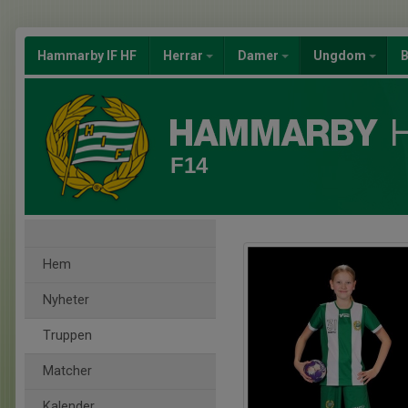
Hammarby IF HF
Herrar
Damer
Ungdom
B
F14
Hem
Nyheter
Truppen
Matcher
Kalender