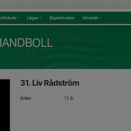
ollskola
Läger
Bajenfonden
Intranät
31. Liv Rådström
Ålder
12 år