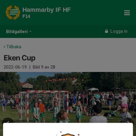
Hammarby IF HF
F14
Logga in
Bildgalleri
Tillbaka
Eken Cup
2022-06-19
|
Bild
9
av 28