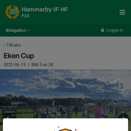
Hammarby IF HF
F14
Logga in
Bildgalleri
Tillbaka
Eken Cup
2022-06-19
|
Bild
5
av 28