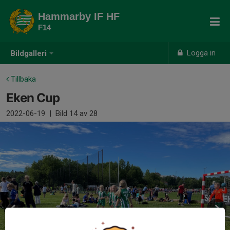
Hammarby IF HF
F14
Logga in
Bildgalleri
Tillbaka
Eken Cup
2022-06-19
|
Bild
14
av 28