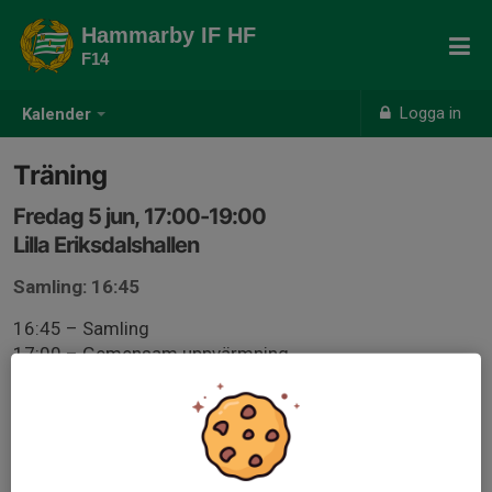
Hammarby IF HF
F14
Logga in
Kalender
Träning
Fredag 5 jun, 17:00-19:00
Lilla Eriksdalshallen
Samling: 16:45
16:45 – Samling
17:00 – Gemensam uppvärmning
17:15 – Fys (kan bli utomhus, kläder efter väder!)
17:45 – Ombyte
18:00 – Halltid
OBS! Samtliga spelare ska se till att vara ombytta och