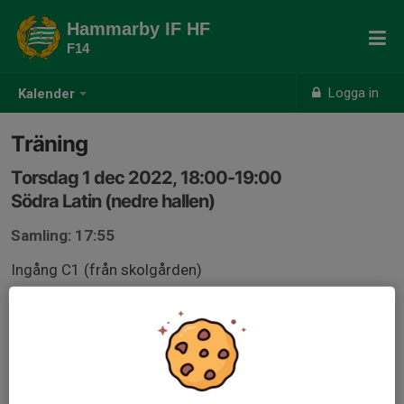
Hammarby IF HF
F14
Logga in
Kalender
Träning
Torsdag 1 dec 2022, 18:00-19:00
Södra Latin (nedre hallen)
Samling: 17:55
Ingång C1 (från skolgården)