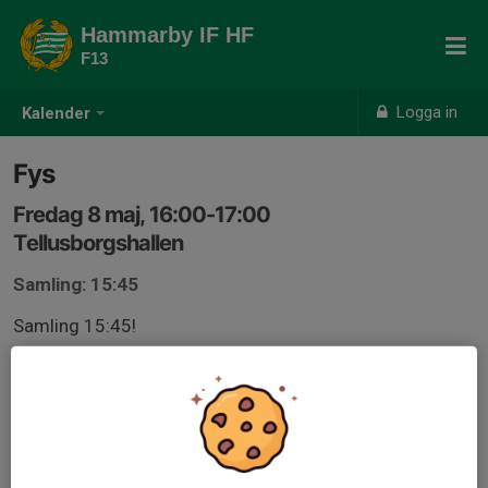
Hammarby IF HF
F13
Logga in
Kalender
Fys
Fredag 8 maj, 16:00-17:00
Tellusborgshallen
Samling: 15:45
Samling 15:45!