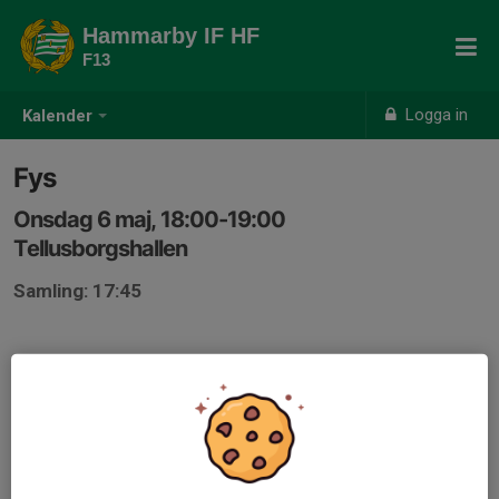
Hammarby IF HF
F13
Logga in
Kalender
Fys
Onsdag 6 maj, 18:00-19:00
Tellusborgshallen
Samling: 17:45