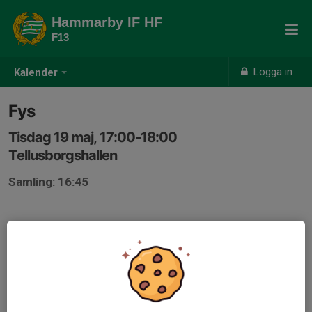
Hammarby IF HF
F13
Logga in
Kalender
Fys
Tisdag 19 maj, 17:00-18:00
Tellusborgshallen
Samling: 16:45