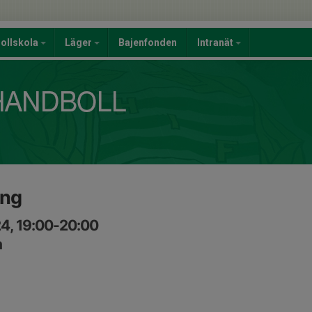
ollskola
Läger
Bajenfonden
Intranät
ing
4, 19:00-20:00
n