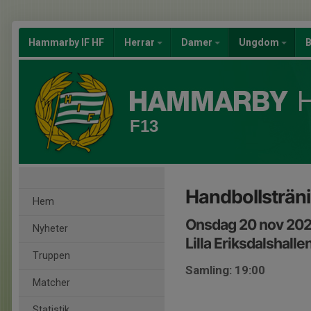
Hammarby IF HF
Herrar
Damer
Ungdom
B
F13
Handbollsträn
Hem
Onsdag 20 nov 202
Nyheter
Lilla Eriksdalshalle
Truppen
Samling: 19:00
Matcher
Statistik