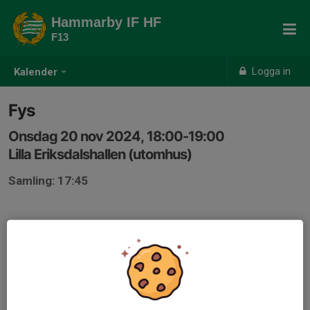
Hammarby IF HF
F13
Logga in
Kalender
Fys
Onsdag 20 nov 2024, 18:00-19:00
Lilla Eriksdalshallen (utomhus)
Samling: 17:45