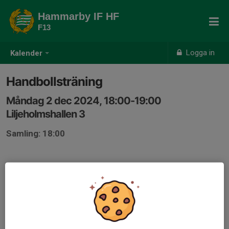
Hammarby IF HF
F13
Logga in
Kalender
Handbollsträning
Måndag 2 dec 2024, 18:00-19:00
Liljeholmshallen 3
Samling: 18:00