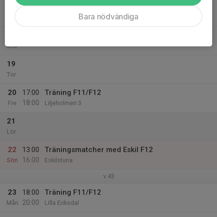
17
18:00
Träning F12
Bara nödvändiga
20:00
Tis
Liljeholmen 3
18
Ons
19
Tor
20
17:00
Träning F11/F12
18:00
Fre
Liljeholmen 3
21
Lör
22
13:00
Träningsmatcher med Eskil F12
16:00
Sön
Eskilstuna
v.43
23
18:00
Träning F11/F12
20:00
Mån
Lilla Eriksdal