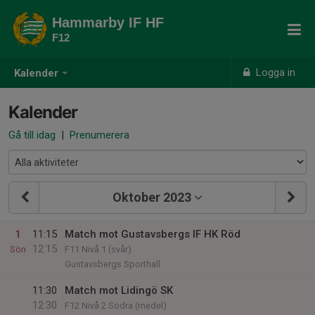
Hammarby IF HF
F12
Logga in
Kalender
Kalender
Gå till idag
|
Prenumerera
Oktober 2023
1
11:15
Match mot Gustavsbergs IF HK Röd
12:15
Sön
F11 Nivå 1 (svår)
Gustavsbergs Sporthall
11:30
Match mot Lidingö SK
12:30
F12 Nivå 2 Södra (medel)