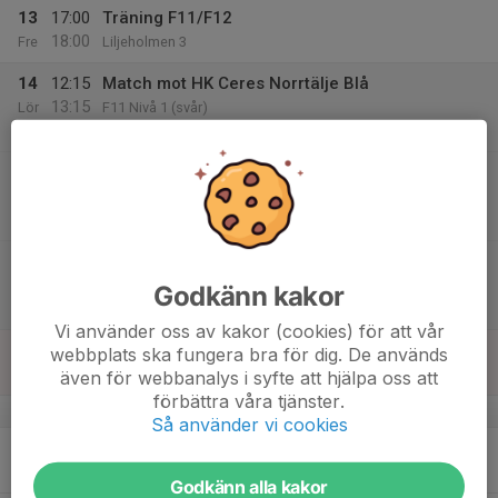
13
17:00
Träning F11/F12
18:00
Fre
Liljeholmen 3
14
12:15
Match mot HK Ceres Norrtälje Blå
13:15
Lör
F11 Nivå 1 (svår)
Eriksdalshallen Lilla
14:15
Match mot Huddinge HK
15:15
F11 Nivå 1 (svår)
Eriksdalshallen Lilla
15:00
Match mot Haninge HK
16:00
F12 Nivå 2 Södra (medel)
Godkänn kakor
Eriksdalshallen Lilla
Vi använder oss av kakor (cookies) för att vår
15
webbplats ska fungera bra för dig. De används
Sön
även för webbanalys i syfte att hjälpa oss att
förbättra våra tjänster.
v.42
Så använder vi cookies
16
18:00
Träning F11/F12
19:00
Mån
Lilla Eriksdal
Godkänn alla kakor