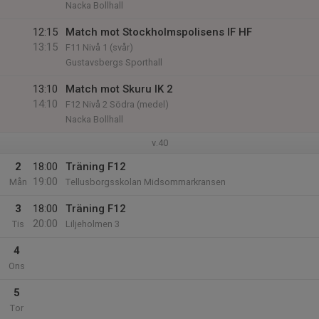
Nacka Bollhall
12:15
Match mot Stockholmspolisens IF HF
13:15
F11 Nivå 1 (svår)
Gustavsbergs Sporthall
13:10
Match mot Skuru IK 2
14:10
F12 Nivå 2 Södra (medel)
Nacka Bollhall
v.40
2
18:00
Träning F12
19:00
Mån
Tellusborgsskolan Midsommarkransen
3
18:00
Träning F12
20:00
Tis
Liljeholmen 3
4
Ons
5
Tor