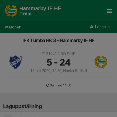
Hammarby IF HF
F09/10
Logga in
Matcher
IFK Tumba HK 3 - Hammarby IF HF
F12 Nivå 2 Blå StHF
5 - 24
18 okt 2020, 12:50, Nacka Bollhall
Samling 11:50
Laguppställning