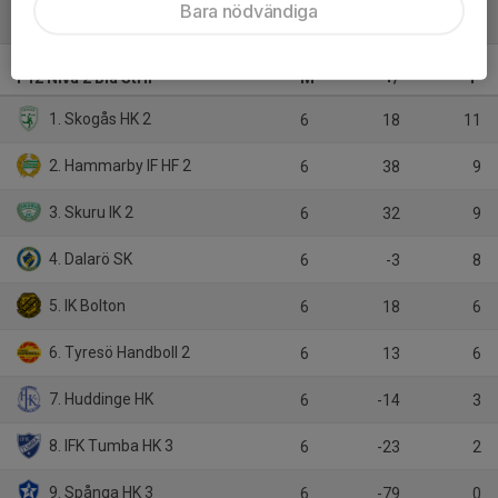
Bara nödvändiga
Tabell
F12 Nivå 2 Blå StHF
M
+/-
P
1. Skogås HK 2
6
18
11
2. Hammarby IF HF 2
6
38
9
3. Skuru IK 2
6
32
9
4. Dalarö SK
6
-3
8
5. IK Bolton
6
18
6
6. Tyresö Handboll 2
6
13
6
7. Huddinge HK
6
-14
3
8. IFK Tumba HK 3
6
-23
2
9. Spånga HK 3
6
-79
0