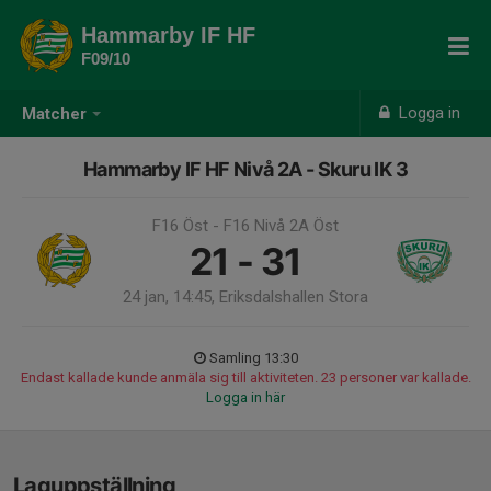
Hammarby IF HF
F09/10
Logga in
Matcher
Hammarby IF HF Nivå 2A - Skuru IK 3
F16 Öst - F16 Nivå 2A Öst
21 - 31
24 jan, 14:45, Eriksdalshallen Stora
Samling 13:30
Endast kallade kunde anmäla sig till aktiviteten. 23 personer var kallade.
Logga in här
Laguppställning