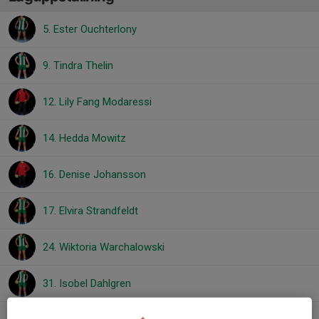
5. Ester Ouchterlony
9. Tindra Thelin
12. Lily Fang Modaressi
14. Hedda Mowitz
16. Denise Johansson
17. Elvira Strandfeldt
24. Wiktoria Warchalowski
31. Isobel Dahlgren