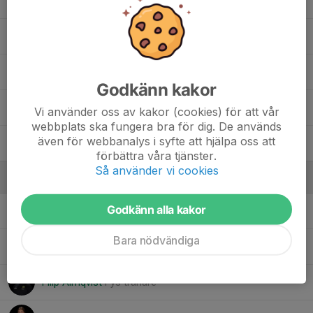
36. Viktoria Johansson
37. Paula Kling
40. Matea Barac
Godkänn kakor
45. Arich Kilali
Vi använder oss av kakor (cookies) för att vår
webbplats ska fungera bra för dig. De används
även för webbanalys i syfte att hjälpa oss att
46. Isabel Webber
förbättra våra tjänster.
Så använder vi cookies
Ledare
Godkänn alla kakor
Anna Kiriakou
Huvudtränare
Bara nödvändiga
Ebba Årehed
Målvaktstränare
Filip Almqvist
Fys tränare