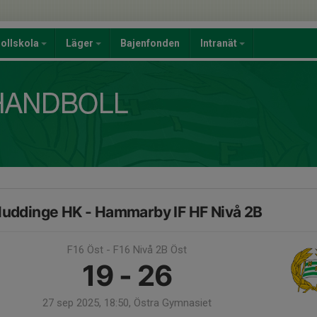
ollskola
Läger
Bajenfonden
Intranät
uddinge HK - Hammarby IF HF Nivå 2B
F16 Öst - F16 Nivå 2B Öst
19 - 26
27 sep 2025, 18:50, Östra Gymnasiet