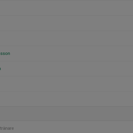
nsson
n
tränare