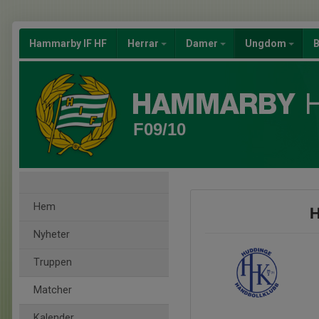
Hammarby IF HF
Herrar
Damer
Ungdom
B
F09/10
Hem
H
Nyheter
Truppen
Matcher
Kalender