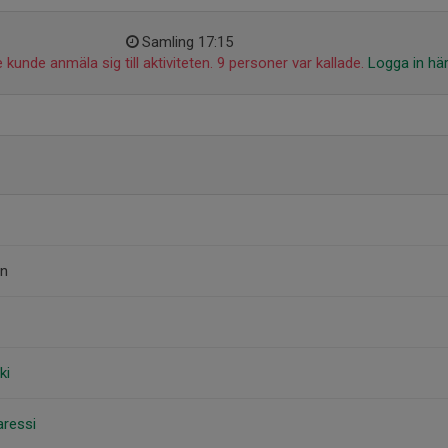
Samling 17:15
 kunde anmäla sig till aktiviteten. 9 personer var kallade.
Logga in hä
én
ki
aressi