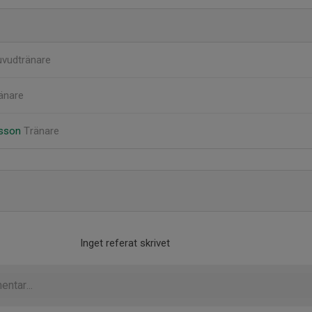
vudtränare
änare
rsson
Tränare
Inget referat skrivet