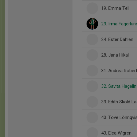
19. Emma Tell
23. Irma Fagerlun
24. Ester Dahlén
28. Jana Hikal
31. Andrea Rober
32. Savita Hagelin
33. Edith Sköld L
40. Tove Lönnqvi
43. Elea Wigren