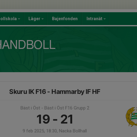
ollskola
Läger
Bajenfonden
Intranät
Skuru IK F16 - Hammarby IF HF
Bäst i Öst - Bäst i Öst F16 Grupp 2
19 - 21
9 feb 2025, 18:30, Nacka Bollhall