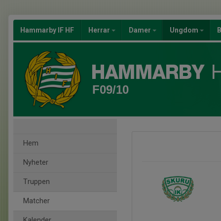
Hammarby IF HF
Herrar
Damer
Ungdom
B
F09/10
Hem
Nyheter
Truppen
Matcher
Kalender