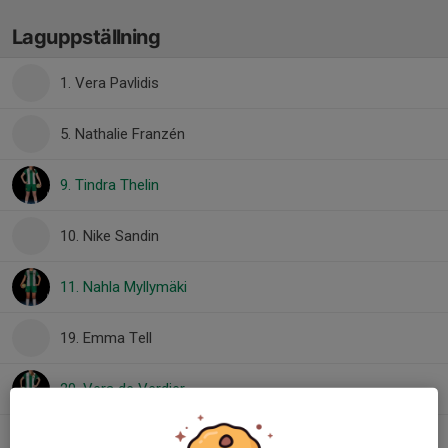
Laguppställning
1. Vera Pavlidis
5. Nathalie Franzén
9. Tindra Thelin
10. Nike Sandin
11. Nahla Myllymäki
19. Emma Tell
20. Vera de Verdier
23. Irma Fagerlund