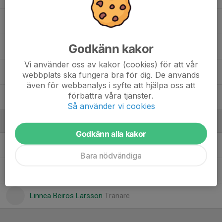
27. Elsa Örtengren
Godkänn kakor
33. Edith Sköld Lagercrantz
Vi använder oss av kakor (cookies) för att vår
44. Stella Ericsson
webbplats ska fungera bra för dig. De används
även för webbanalys i syfte att hjälpa oss att
förbättra våra tjänster.
Hedda Thuresson
Så använder vi cookies
Ledare
Godkänn alla kakor
Adam Belfrage
Huvudtränare
Bara nödvändiga
Elvira Boström
Tränare
Linnea Beiros Larsson
Tränare