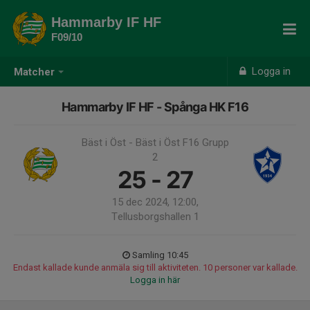
Hammarby IF HF
F09/10
Logga in
Matcher
Hammarby IF HF - Spånga HK F16
Bäst i Öst - Bäst i Öst F16 Grupp
2
25 - 27
15 dec 2024, 12:00,
Tellusborgshallen 1
Samling 10:45
Endast kallade kunde anmäla sig till aktiviteten. 10 personer var kallade.
Logga in här