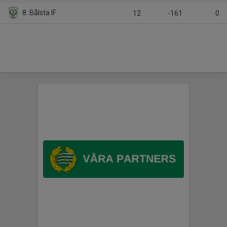
8. Bålsta IF
12
-161
0