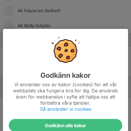
44. Felicia ten Siethoff
44. Molly Schjölin
Ledare
Elinor Ekström
Assisterande tränare
Tony Segerås
Assisterande tränare
Godkänn kakor
Vi använder oss av kakor (cookies) för att vår
webbplats ska fungera bra för dig. De används
Referat
även för webbanalys i syfte att hjälpa oss att
förbättra våra tjänster.
Så använder vi cookies
Inget referat skrivet
Godkänn alla kakor