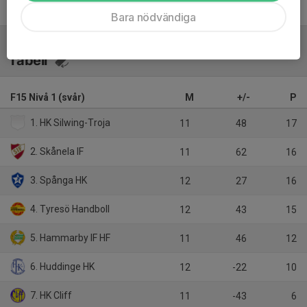
Bara nödvändiga
Tabell
F15 Nivå 1 (svår)
M
+/-
P
1. HK Silwing-Troja
11
48
17
2. Skånela IF
11
62
16
3. Spånga HK
12
27
16
4. Tyresö Handboll
12
43
15
5. Hammarby IF HF
11
46
12
6. Huddinge HK
12
-22
10
7. HK Cliff
11
-43
6