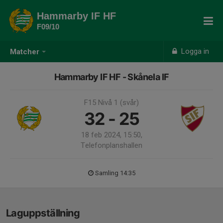
Hammarby IF HF
F09/10
Logga in
Matcher
Hammarby IF HF - Skånela IF
F15 Nivå 1 (svår)
32 - 25
18 feb 2024, 15:50,
Telefonplanshallen
Samling 14:35
Laguppställning